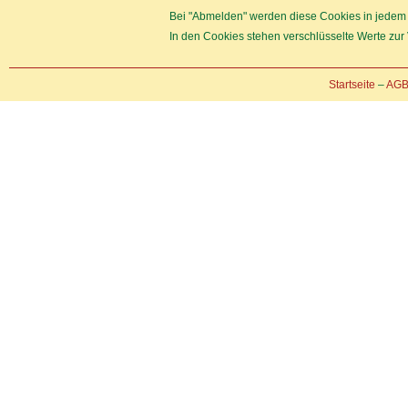
Bei "Abmelden" werden diese Cookies in jedem F
In den Cookies stehen verschlüsselte Werte zur 
Startseite
–
AG