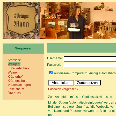
Wegweiser
Username:
Startseite
Weinjahr
Passwort:
Kellertechnik
Weine
Auf diesem Computer zukünftig automatisc
Kräuterhof
Kräuterschule
Veranstaltungen
Passwort vergessen?
Eckelsheim
Über uns
Zum Anmelden müssen Cookies aktiviert sein.
Mit der Option "automatisch einloggen" werden 
Bei einem späteren Zugriff auf die Webseite v
von Name und Passwort verwendet. Bitte nur a
hat!