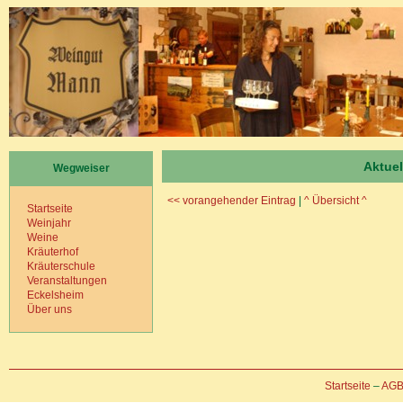
Aktuel
Wegweiser
<< vorangehender Eintrag
|
^ Übersicht ^
Startseite
Weinjahr
Weine
Kräuterhof
Kräuterschule
Veranstaltungen
Eckelsheim
Über uns
Startseite
–
AG