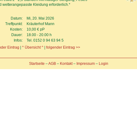
 wetterangepasste Kleidung erforderlich.*
Datum:
Mi, 20. Mai 2026
Treffpunkt:
Kräuterhof Mann
Kosten:
10,00 € pP
Dauer:
18.00 - 20.00 h
Infos:
Tel. 0152 0 94 63 94 5
der Eintrag
|
^ Übersicht ^
|
folgender Eintrag >>
Startseite
–
AGB
–
Kontakt
–
Impressum
–
Login