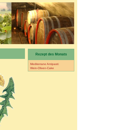
Rezept des Monats
Mediterrane Antipasti:
Wein-Oliven-Cake