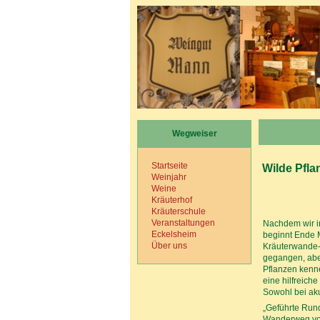
Wegweiser
Startseite
Wilde Pfla
Weinjahr
Weine
Kräuterhof
Kräuterschule
Veranstaltungen
Nachdem wir i
Eckelsheim
beginnt Ende M
Über uns
Kräuterwande-r
gegangen, aber
Pflanzen kenne
eine hilfreich
Sowohl bei aku
„Geführte Run
Wanderweg von