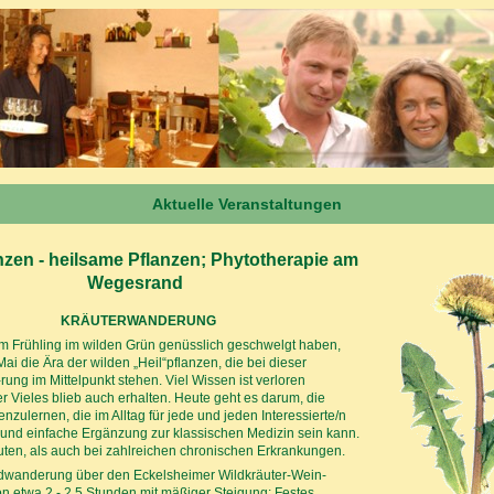
Aktuelle Veranstaltungen
nzen - heilsame Pflanzen; Phytotherapie am
Wegesrand
KRÄUTERWANDERUNG
m Frühling im wilden Grün genüsslich geschwelgt haben,
ai die Ära der wilden „Heil“pflanzen, die bei dieser
ung im Mittelpunkt stehen. Viel Wissen ist verloren
 Vieles blieb auch erhalten. Heute geht es darum, die
nzulernen, die im Alltag für jede und jeden Interessierte/n
e und einfache Ergänzung zur klassischen Medizin sein kann.
ten, als auch bei zahlreichen chronischen Erkrankungen.
dwanderung über den Eckelsheimer Wildkräuter-Wein-
 etwa 2 - 2,5 Stunden mit mäßiger Steigung; Festes