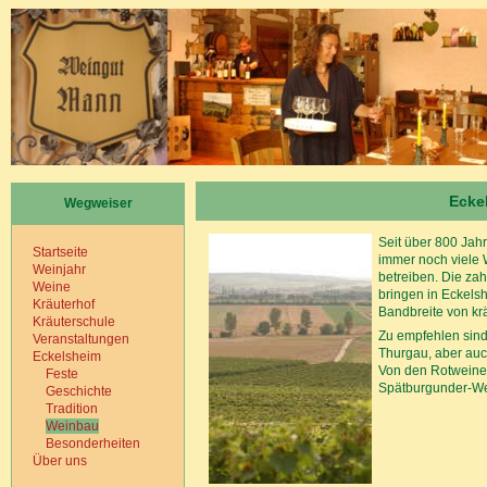
Ecke
Wegweiser
Seit über 800 Jah
Startseite
immer noch viele W
Weinjahr
betreiben. Die za
Weine
bringen in Eckelsh
Kräuterhof
Bandbreite von krä
Kräuterschule
Zu empfehlen sind
Veranstaltungen
Thurgau, aber auc
Eckelsheim
Von den Rotweinen
Feste
Spätburgunder-We
Geschichte
Tradition
Weinbau
Besonderheiten
Über uns